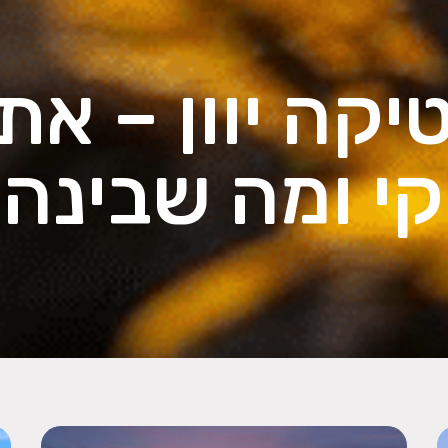
יקה יוון – את
קי ומה שבינהן