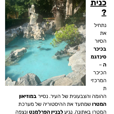
כנית
?
נתחיל
את
הסיור
בכיכר
סינדגמ
ה
–
הכיכר
המרכזי
ת
ההומה והצבעונית של העיר. נסייר
במוזיאון
המטרו
שמתעד את ההיסטוריה של מערכת
המטרו באתונה. נגיע
לבניין הפרלמנט
ונצפה