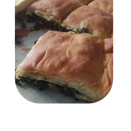
טרק האולימפוס הינו מאתגר וכדאי
לעשותו בזוגות או בקבוצה. גובהו 2917
מטר ועל פי המיתולוגיה היוונית הוא היה
מקום משכנם של האלים. תחילתו בכפר
ליטוחורו הנעים שניתן למצוא בו טברנות,
מסעדות, צימרים ומקומות לינה וכל מה
שדרוש להצטיידות לקראת הטיפוס.
בהמשך נעשות הדרכים לצרות ואין
מעבר לכלי רכב. השביל המוביל לפסגה
מסומן והוא עובר בין יערות. כאשר הם
מדלדלים נחשפים לנוף חשוף. הפסגה
הינה הר מיתיקאס שהינו גוש סלע גדול.
כדי להגיע לחלקו העליון יש לטפס
בשבילים מיוחדים ועל בולדרים וכדאי
מאוד לעשות זאת עם מדריכים מקומיים
או אחרים מנוסים. לאורך כל הדרך
קיימות בקתות אבל בגלל העומס הקיים
יש להירשם אליהן מראש. יש צורך לקחת
את כל מה שנדרש בתרמיל היכול להכיל
את כמות רבה של פריטים וחפצים.
הטיפוס הינו מאתגר מאוד ותורם לרגעי
אושר וסיפוק רבים.