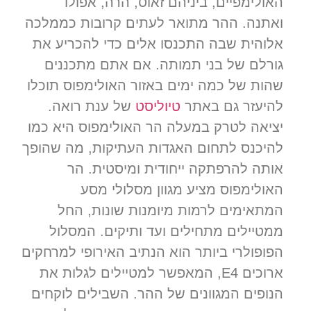
האולימפיים, ביניהם זאוס, הרה, אפולו
ואתנה. ההר מתואר לעתים קרובות כממלכה
אלוהית שבה התכנסו אלים כדי להכריע את
גורלם של בני תמותה. אם אתם מתכננים
שהות של כמה ימים באזור האולימפוס תוכלו
להיעזר גם באתר
טיוליסט
של ענת רואה.
יציאה לטרק במעלה הר האולימפוס היא כמו
להיכנס לתחום האגדות העתיקות, מה שהופך
אותה להרפתקה ייחודית ומיסטית. הר
האולימפוס מציע מגוון מסלולי מסע
המתאימים לרמות מיומנות שונות, החל
ממטיילים מתחילים ועד ותיקים. המסלול
הפופולרי ביותר הוא הנתיב האירופי למרחקים
ארוכים E4, המאפשר למטיילים לגלות את
הנופים המגוונים של ההר. השבילים לוקחים