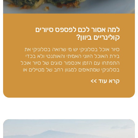
למה אסור לכם לפספס סיורים
קולינריים ביוון?
סיור אוכל בסלוניקי יש מי שרואה בסלוניקי את
בירת האוכל היווני האמיתי והאותנטי ולא בכדי
התפתחו עם הזמן אינספור סוגים של סיור אוכל
בסלוניקי שמתאימים למגוון רחב של מטיילים או
קרא עוד >>