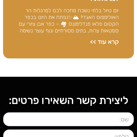
יום טיול בלתי נשכח מחכה לכם למרגלות הר
האולימפוס האגדי! 🏔️✨נפתח את היום בכפר
הקסום פלאו פנדלימונס 🏘️ – כפר אבן ציורי עם
סמטאות צרות, בתים מסורתיים ונוף עוצר נשימה
קרא עוד >>
ליצירת קשר השאירו פרטים: