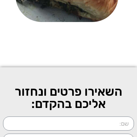
מוגש אוכל מקומי ועוד. במסגרת ימים או
חצאי ימים חופשיים ניתן לבלות בחופי
ים, בפארק מים או פארק שעשועים
וכדומה. הטיול עצמו מתאים לזוגות,
בודדים ומשפחות. מזג האוויר בעיר נוח,
יחסית, ולכן, ניתן להגיע אליה במרבית
ימות השנה. מחוץ לעיר קיימים אתרים
חשובים כמו פארק ומפלי אדסה,
מעיינות פוזאר, וריה, ורגינה, הר
האולימפוס, מנזרי מטאורה ואחרים. ניתן
להגיע אליהם בסיורי יום מודרכים
היוצאים מהעיר.
לחץ כאן
השאירו פרטים ונחזור
אליכם בהקדם: