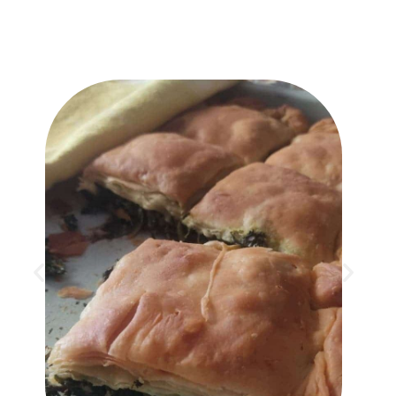
סיור בעברית
סיור בסלוניקי
בעברית –
מעניין ומקיף
סיור בסלוניקי בעברית נחשב למעניין
ומקיף. הוא כולל את כל האתרים
החשובים אותם חייבים לראות. בין היתר
המגדל הלבן, כנסיית אגיה סופיה, מספר
מוזיאונים, שווקים, העיר העליונה, הכיכר
המרכזית, המזח, הטיילת שלצידו ועוד.
כמו כן, ניתן לעשות סיור בעקבות יהדות
סלוניקי ולבקר בקהילה היהודית
שנפגעה קשות בשואה. ניתן לראות את
בית הכנסת היפה, את המוזיאון הקרוב
אליו ועוד. לצד כל אלו ישתלבו במסלול
גם בילויים מהנים. כך בטברנות עם
מוסיקה יוונית אותנטית, במסעדות בהם